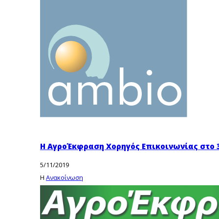
Η ΑγροΈκφραση Χορηγός Επικοινωνίας στο 
5/11/2019
Η
Ανακοίνωση