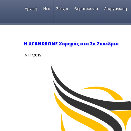
Αρχική
Νέα
Στόχοι
Θεματολογία
Διοργάνωση
Η UCANDRONE Χορηγός στο 3ο Συνέδριο
7/11/2019